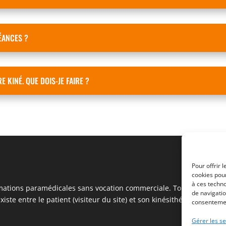
ÉANCES ?
E KINÉ. QUE DOIS-JE FAIRE ?
Pour offrir 
cookies pour
à ces techn
mations paramédicales sans vocation commerciale. Toutes les infor
de navigatio
xiste entre le patient (visiteur du site) et son kinésithérapeute.
consentement
Gérer les se